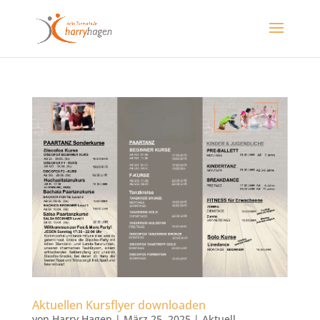
Aktuellen Kursflyer downloaden
von
Harry Hagen
|
März 25, 2025
|
Aktuell
,